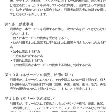
術、デザイン、著作物、ノウハウ等に関する一切の権利は、運営者また
は運営者にライセンスを付与している者に帰属し、法律によって保護さ
れ、法令で認められている場合を除き、利用者は運営者に無断で使用し
てはならないものとします。
第９条（禁止事項）
利用者は、本サービスを利用するに際し、次の行為を行ってはならない
ものとします。
・他人に本サービスの提供を受けさせること
・他の利用者または第三者に不利益または損害を与えるおそれのある行
為
・法令に違反する行為
・公序良俗に反する行為
・本規約に違反する行為
・その他運営者が本サービスの提供上不適切と判断する行為
第１０条（本サービスの転売、転用の禁止）
利用者が、本サービスについて、その全部あるいは一部を問わず、個人
的利用を超えて商業目的で利用（使用、再生、複製、複写、販売、再販
売等の形態のいかんを問いません。）することを禁止します。
第１１条（本サービスの取扱い）
利用者が、本サービスにて提供されるコンテンツを複写、修正、改変、
二次利用したり、リバースエンジニアリング、逆アセンブルなどの方法