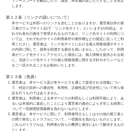
でソースコードを解読したり、譲渡、再実施許諾したりすることを禁止
します。
第１２条（リンクの扱いについて）
本サービスは外部へのリンクを含むことがありますが、運営者以外の第
三者のウェブサイト(以下「リンク先サイト」といいます)の内容は、そ
れぞれ各社の責任で管理されるものであり、リンク先サイトの利用につ
いては、それぞれのサイトの利用条件や著作権などの規定に従ってご利
用ください。運営者は、リンク先サイトにおける個人情報保護やサイト
の内容に関して、損害を賠償する責任を負いません。したがって、利用
者がリンク先サイトにアクセスした場合には、個人情報を提供される前
に、当該リンク先サイトでの個人情報保護に関する方針やポリシーなど
をご一読されることをお勧めいたします。
第１３条（免責）
運営者は、本サービス及び本サービスを通じて提供される情報につい
て、特定の目的への適合性、有用性、正確性及び完全性について何ら保
証を行うものではありません。
運営者は、利用者による本サービスの利用もしくは利用不能により、あ
るいは本規約に違反したことにより運営者の責めによらず生じる損害に
ついて一切損害賠償義務を負わないものとします。
運営者は、本サービスに関して、利用者同士もしくはその他の第三者と
の間で発生したトラブルについて、一切責任を負わないものとします。
これらのトラブルは、利用者が自らの費用と責任において解決するもの
とします。