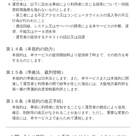
運営者は、以下に定める事由により利用者に生じる損害について一切損
害賠償義務を負わないものとします。
・第三者による不正アクセス又はコンピュータウイルスの混入等の不正
行為が行われたこと
・通信回線、システム又はサーバーの障害による本サービスの中断、遅
滞、不能又はデータ消失等
・運営者の提供するテキストの誤記又は誤謬
第１４条（本規約の効力）
本規約は、本サービスの提供開始時より提供終了時まで、その効力を有
するものとします。
第１５条（準拠法、裁判管轄）
本規約の準拠法は日本法とします。また、本サービスまたは本規約に関
連して運営者と利用者の間で紛争が生じた場合には、大阪地方裁判所を
第一審の専属的合意管轄裁判所とします。
第１６条（本規約の改正手続）
本規約は、事前に利用者に告知することなく運営者の都合により追加、
修正、削除等の改正がなされることがあります。ただし、重要な変更の
場合には、本サービス上であらためて通知します。